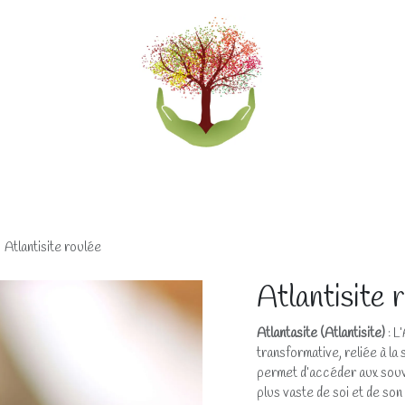
eliers
Accompagnements
Boutique lithothérapi
Atlantisite roulée
Atlantisite 
Atlantasite (Atlantisite)
: L
transformative, reliée à l
permet d’accéder aux souv
plus vaste de soi et de son