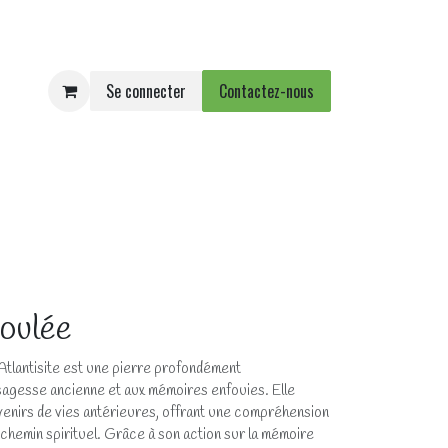
Se connecter
Contactez-nous
e
Agenda
Événements
roulée
’Atlantisite est une pierre profondément
a sagesse ancienne et aux mémoires enfouies. Elle
enirs de vies antérieures, offrant une compréhension
 chemin spirituel. Grâce à son action sur la mémoire