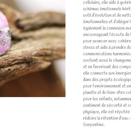
cellulaire, elle aide à guér
schémas émotionnels hérit
outil d’évolution et de ne
émotionnelles et d’alléger 
également la connexion avec
encourageant l’écoute de l’
pour avancer avec cohéren
stress et aide à prendre du 
communications harmonieuse
soutient aussi le changeme
et en favorisant des compor
elle connecte aux énergies 
dans des projets écologiqu
pour l’environnement et en
planète et du bien-être col
pour les enfants, notammen
sentiment de sécurité et c
physique, elle est réputée 
réduire la rétention d’eau.
Serpentine.