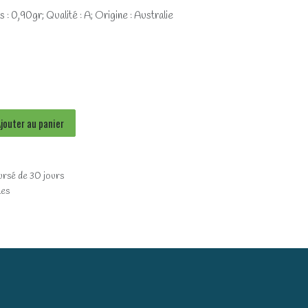
 : 0,90gr; Qualité : A; Origine : Australie
jouter au panier
ursé de 30 jours
les