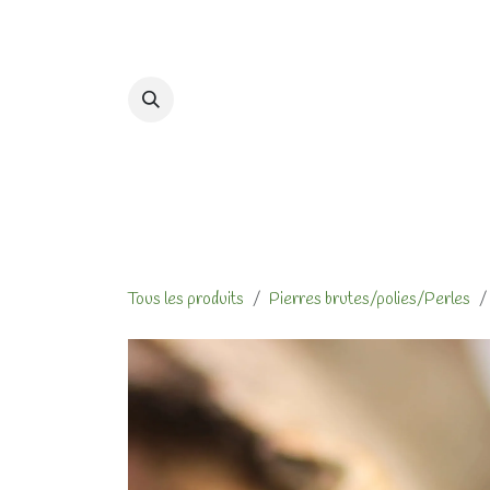
Se rendre au contenu
Accueil
Formations et At
Tous les produits
Pierres brutes/polies/Perles