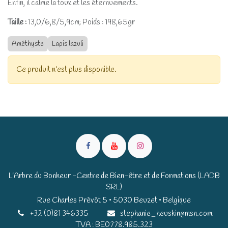
Enfin, il calme la toux et les éternuements.
Taille :
13,0/6,8/5,9cm; Poids : 198,65gr
Améthyste
Lapis lazuli
Ce produit n'est plus disponible.
L'Arbre du Bonheur -Centre de Bien-être et de Formations (LADB
SRL)
Rue Charles Prévôt 5 • 5030 Beuzet • Belgique​​
+32 (0)81 346335
stephanie_heuskin@msn.com
TVA : BE0778.985.323