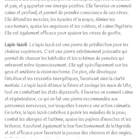
et paix, et y apporter une énergie positive. Elle favorise un sommeil
calme et profond, et permet de prendre conscience de ses rêves.
Elle détend les muscles, les épaules et la nuque, élimine les
cauchemars, apaise les angoisses et les colères, et calme l'hystérie.
Elle est également efficace pour apaiser les crises de goutte.
Lapis-lazuli
: Le lapis lazuli est une pierre de prédilection pour les
chakras supérieurs. C'est une pierre extrêmement puissante qui
permet de chasser les habitudes et les schémas de pensées qui
entravent notre épanouissement. Elle agit spécifiquement sur les
yeux et améliore la vision nocturne. De plus, elle développe
l'intuition et les ressentis énergétiques, favorisant ainsi la clarté
mentale. Le lapis lazuli atténue la fièvre et soulage les maux de tête,
tout en combattant les états dépressifs. Il favorise un sommeil calme
et régénérateur, ce qui en fait une pierre recommandée aux
personnes nerveuses, sur lesquelles il exerce une action calmante.
En outre, le lapis lazuli contribue à guérir les maladies de la peau,
combat les allergies et l'asthme, apaise les piqûres d'insectes et les
brûlures. Il soutient également le bon fonctionnement de la thyroïde
et est efficace pour favoriser la pousse des cheveux et des ongles.