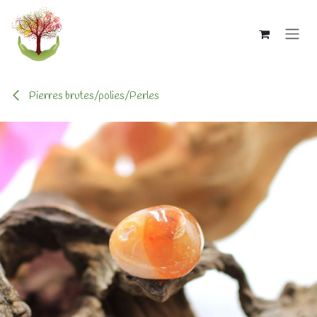
Se rendre au contenu
Pierres brutes/polies/Perles