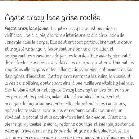
Agate crazy lace grise roulée
Agate crazy lace jaune
: L’agate Crazy Lace est une pierre
vivifiante, liée à la joie, à la force intérieure et à la circulation de
l’énergie dans le corps. Elle soutient tout particulièrement le cœur
et le système sanguin, favorisant une bonne circulation et
soulageant les sensations de jambes lourdes. Elle aide également à
détendre les muscles et à réduire les crampes, tout en atténuant les
réactions allergiques et les inflammations locales, notamment en cas
de piqûres d’insectes. Cette pierre renforce les reins, la vessie et
la vésicule biliaire, contribuant ainsi à une meilleure vitalité générale.
Sur le plan émotionnel, l’agate Crazy Lace agit en profondeur sur
les peurs et les phobies, aidant à les dissoudre doucement et
presque de façon inconsciente. Elle adoucit aussi les rancœurs,
apaise les tensions intérieures et redonne confiance en soi en
révélant le potentiel et le savoir-faire inné de chacun. C’est une
pierre qui dynamise le moral, redonne courage et énergie, soutenant
ceux qui traversent une période de fatigue ou de vulnérabilité. En
tant que pierre d’ancrage, elle crée une connexion profonde avec la