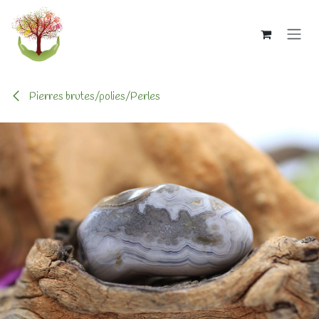
Se rendre au contenu
Pierres brutes/polies/Perles