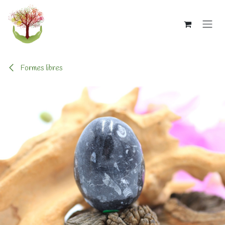
Se rendre au contenu
Formes libres